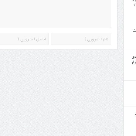
ه
ت
دی
زار